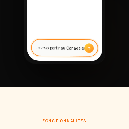
PVT en 2027, je commence
par quoi ?
Pose ta question...
FONCTIONNALITÉS