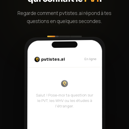
Regarde comment pvtistes.ai répond à tes
questions en quelques secondes.
Recherche dans
pvtistes.ai
pvtistes.net...
Salut ! Pose-moi ta question sur
le PVT, les WHV ou les études à
l'étranger.
Je veux partir au Canada en