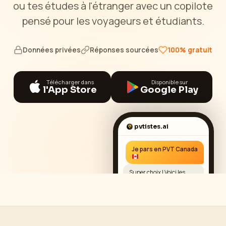
ou tes études à l'étranger avec un copilote
pensé pour les voyageurs et étudiants.
Données privées
Réponses sourcées
100% gratuit
Télécharger dans
Disponible sur
l'App Store
Google Play
pvtistes.ai
Je pars en PVT Canada
Super choix ! Voici les
étapes essentielles pour
bien partir...