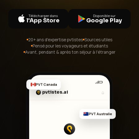
Télécharger dans
Disponible sur
l'App Store
Google Play
20+ ans d'expertise pvtistes
Sources utiles
Pensé pour les voyageurs et étudiants
Avant, pendant & après ton séjour à l'étranger
12:00
PVT Canada
⌂
pvtistes.ai
PVT Australie