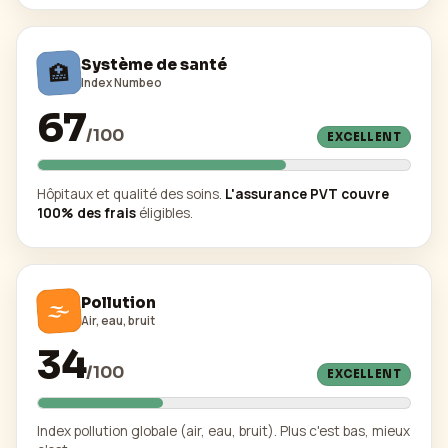
Système de santé
🏥
Index Numbeo
67
/
100
EXCELLENT
Hôpitaux et qualité des soins.
L'assurance PVT couvre
100% des frais
éligibles.
🌫️
Pollution
Air, eau, bruit
34
/
100
EXCELLENT
Index pollution globale (air, eau, bruit). Plus c'est bas, mieux