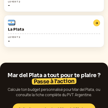
LOYER T2
-
→
La Plata
LOYER T2
-
Mar del Plata
a tout pour te plaire ?
Passe à l'action
Calcule ton budget personnalisé pour
Mar del Plata
, ou
consulte la fiche complète du PVT
Argentine
.