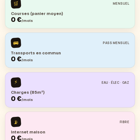
🛒
MENSUEL
Courses (panier moyen)
0
€
/mois
🚌
PASS MENSUEL
Transports en commun
0
€
/mois
⚡
EAU · ÉLEC · GAZ
Charges (85m²)
0
€
/mois
📡
FIBRE
Internet maison
0
€
/mois