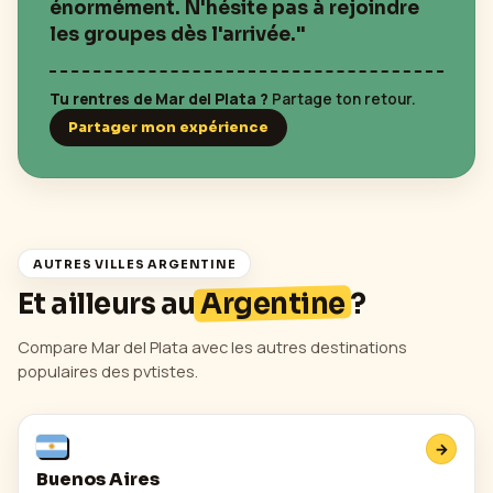
énormément. N'hésite pas à rejoindre
les groupes dès l'arrivée."
Tu rentres de
Mar del Plata
?
Partage ton retour.
Partager mon expérience
AUTRES VILLES
ARGENTINE
Et ailleurs au
Argentine
?
Compare
Mar del Plata
avec les autres destinations
populaires des pvtistes.
→
Buenos Aires