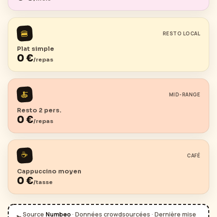
🍔
RESTO LOCAL
Plat simple
0
€
/repas
🍝
MID-RANGE
Resto 2 pers.
0
€
/repas
☕
CAFÉ
Cappuccino moyen
0
€
/tasse
Source
Numbeo
· Données crowdsourcées · Dernière mise