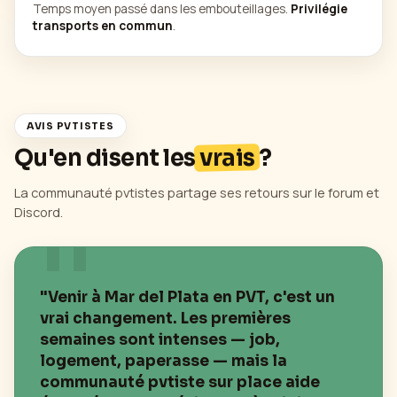
Temps moyen passé dans les embouteillages.
Privilégie
transports en commun
.
AVIS PVTISTES
Qu'en disent les
vrais
?
La communauté pvtistes partage ses retours sur le forum et
Discord.
"Venir à
Mar del Plata
en PVT, c'est un
vrai changement. Les premières
semaines sont intenses — job,
logement, paperasse — mais la
communauté pvtiste sur place aide