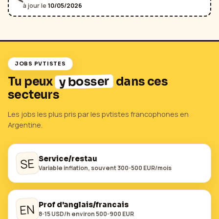
🛰️
à jour le
10/05/2026
JOBS PVTISTES
y bosser
Tu peux
dans ces
secteurs
Les jobs les plus pris par les pvtistes francophones en
Argentine
.
Service/restau
SE
Variable inflation, souvent 300-500 EUR/mois
Prof d'anglais/francais
EN
8-15 USD/h environ 500-900 EUR