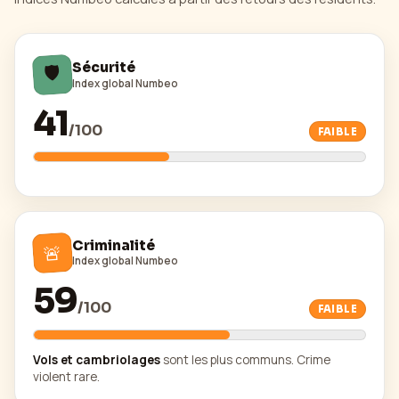
🛡️
Sécurité
Index global Numbeo
41
/
100
FAIBLE
Criminalité
🚨
Index global Numbeo
59
/
100
FAIBLE
Vols et cambriolages
sont les plus communs. Crime
violent rare.