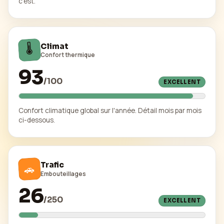
c'est.
🌡️
Climat
Confort thermique
93
/
100
EXCELLENT
Confort climatique global sur l'année. Détail mois par mois
ci-dessous.
Trafic
🚗
Embouteillages
26
/
250
EXCELLENT