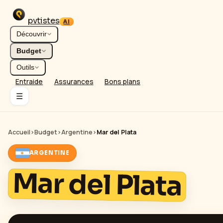
pvtistes
AI
Découvrir
Budget
Outils
Entraide
Assurances
Bons plans
☰
Accueil
›
Budget
›
Argentine
›
Mar del Plata
ARGENTINE
Mar del Plata