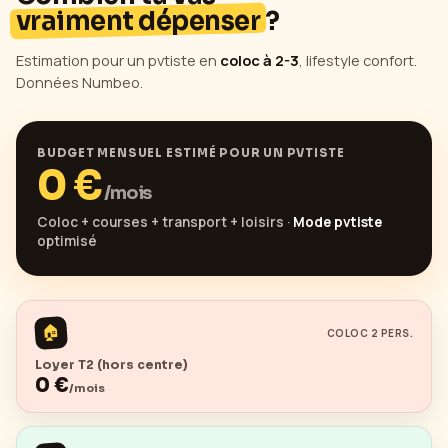
vraiment dépenser
?
Estimation pour un pvtiste en
coloc à 2-3
, lifestyle confort.
Données Numbeo.
BUDGET MENSUEL ESTIMÉ POUR UN PVTISTE
0
€
/mois
Coloc + courses + transport + loisirs ·
Mode pvtiste
optimisé
🏠
COLOC 2 PERS.
Loyer T2 (hors centre)
0
€
/mois