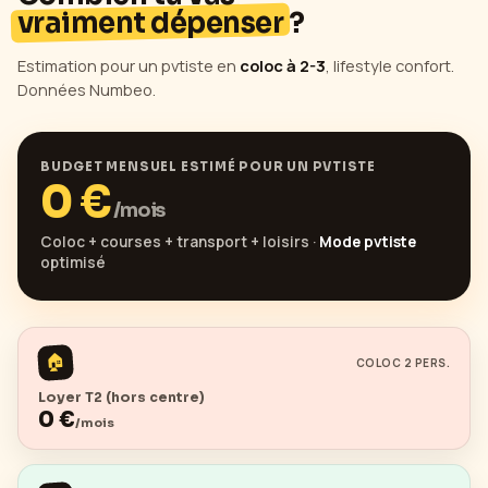
vraiment dépenser
?
Estimation pour un pvtiste en
coloc à 2-3
, lifestyle confort.
Données Numbeo.
BUDGET MENSUEL ESTIMÉ POUR UN PVTISTE
0
€
/mois
Coloc + courses + transport + loisirs ·
Mode pvtiste
optimisé
🏠
COLOC 2 PERS.
Loyer T2 (hors centre)
0
€
/mois