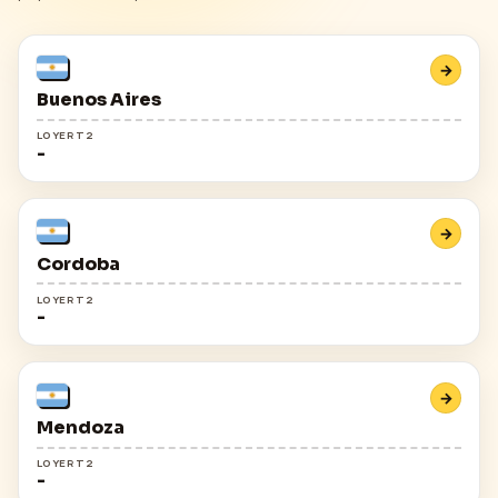
→
Buenos Aires
LOYER T2
-
→
Cordoba
LOYER T2
-
→
Mendoza
LOYER T2
-