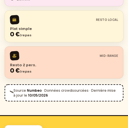
🍔
RESTO LOCAL
Plat simple
0
€
/repas
🍝
MID-RANGE
Resto 2 pers.
0
€
/repas
Source
Numbeo
· Données crowdsourcées · Dernière mise
🛰️
à jour le
10/05/2026