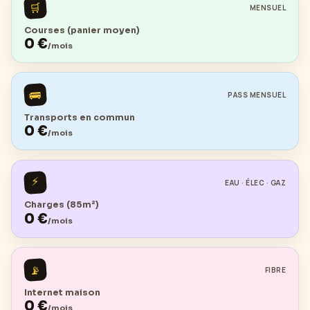
🛒
MENSUEL
Courses (panier moyen)
0
€
/mois
🚌
PASS MENSUEL
Transports en commun
0
€
/mois
⚡
EAU · ÉLEC · GAZ
Charges (85m²)
0
€
/mois
📡
FIBRE
Internet maison
0
€
/mois