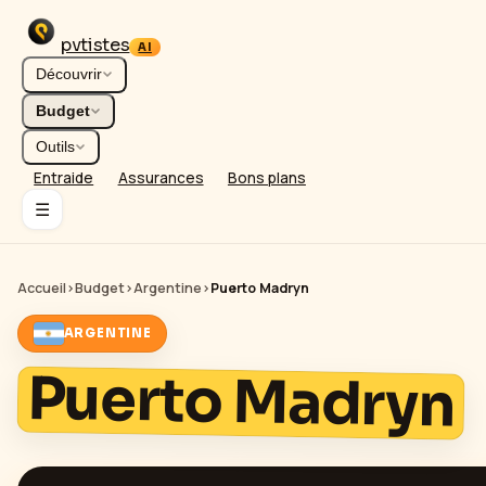
pvtistes
AI
Découvrir
Budget
Outils
Entraide
Assurances
Bons plans
☰
Accueil
›
Budget
›
Argentine
›
Puerto Madryn
ARGENTINE
Puerto Madryn