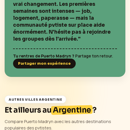
vrai changement. Les premières
semaines sont intenses — job,
logement, paperasse — mais la
communauté pvtiste sur place aide
énormément. N'hésite pas à rejoindre
les groupes dès l'arrivée."
Tu rentres de
Puerto Madryn
?
Partage ton retour.
Partager mon expérience
AUTRES VILLES
ARGENTINE
Et ailleurs au
Argentine
?
Compare
Puerto Madryn
avec les autres destinations
populaires des pvtistes.