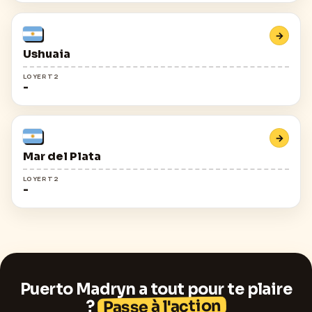
→
Ushuaia
LOYER T2
-
→
Mar del Plata
LOYER T2
-
Puerto Madryn
a tout pour te plaire
Passe à l'action
?