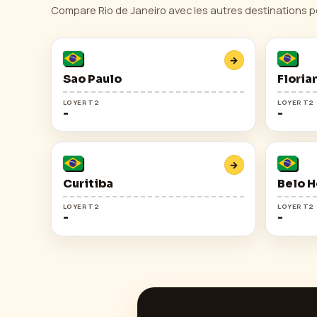
Compare
Rio de Janeiro
avec les autres destinations p
→
Sao Paulo
Floria
LOYER T2
LOYER T2
-
-
→
Curitiba
Belo H
LOYER T2
LOYER T2
-
-