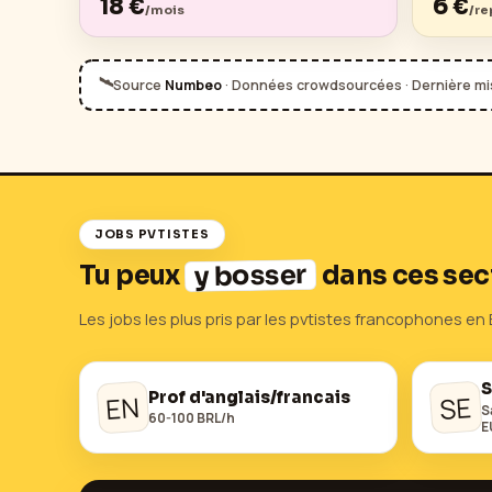
18
€
6
€
/mois
/re
🛰️
Source
Numbeo
· Données crowdsourcées · Dernière mis
JOBS PVTISTES
y bosser
Tu peux
dans ces sec
Les jobs les plus pris par les pvtistes francophones en
S
Prof d'anglais/francais
EN
SE
S
60-100 BRL/h
E