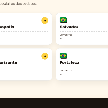
opulaires des pvtistes.
→
nopolis
Salvador
LOYER T2
-
→
orizonte
Fortaleza
LOYER T2
-