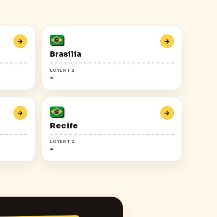
→
→
Brasilia
LOYER T2
-
→
→
Recife
LOYER T2
-