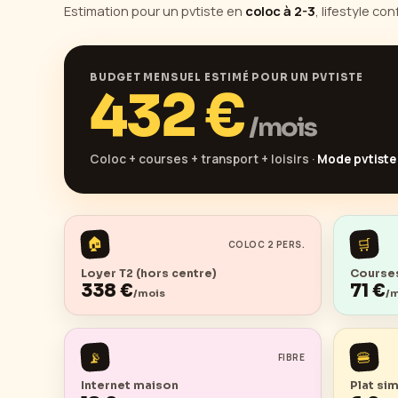
Estimation pour un pvtiste en
coloc à 2-3
, lifestyle c
BUDGET MENSUEL ESTIMÉ POUR UN PVTISTE
432
€
/mois
Coloc + courses + transport + loisirs ·
Mode pvtiste
🏠
🛒
COLOC 2 PERS.
Loyer T2 (hors centre)
Courses
338
€
71
€
/mois
/
📡
🍔
FIBRE
Internet maison
Plat si