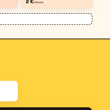
2
€
/tasse