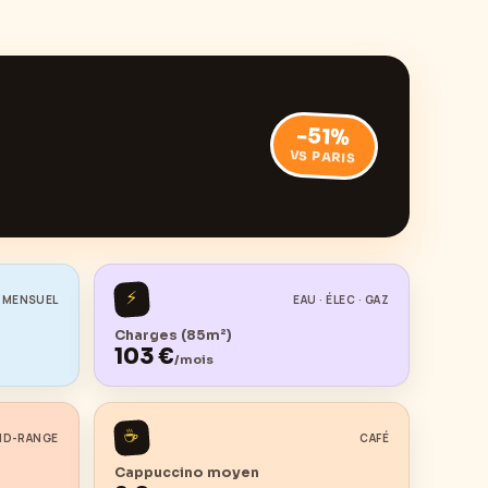
-51
%
VS PARIS
⚡
 MENSUEL
EAU · ÉLEC · GAZ
Charges (85m²)
103
€
/mois
☕
ID-RANGE
CAFÉ
Cappuccino moyen