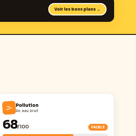
Voir les bons plans →
🌫️
Pollution
Air, eau, bruit
68
/
100
FAIBLE