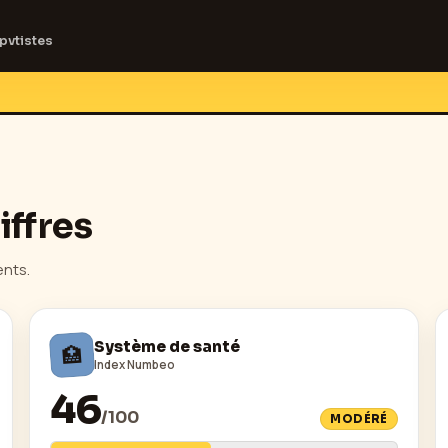
pvtistes
iffres
ents.
Système de santé
🏥
Index Numbeo
46
/
100
MODÉRÉ