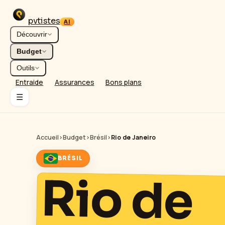
pvtistes
AI
Découvrir
Budget
Outils
Entraide
Assurances
Bons plans
☰
Accueil
›
Budget
›
Brésil
›
Rio de Janeiro
BRÉSIL
Rio de