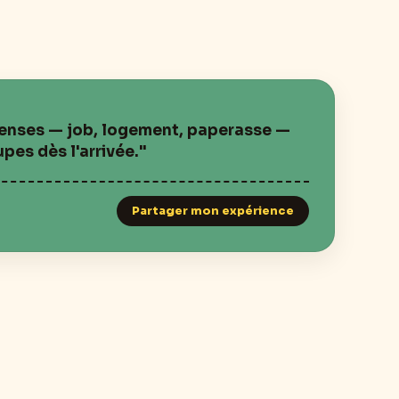
ntenses — job, logement, paperasse —
pes dès l'arrivée."
Partager mon expérience