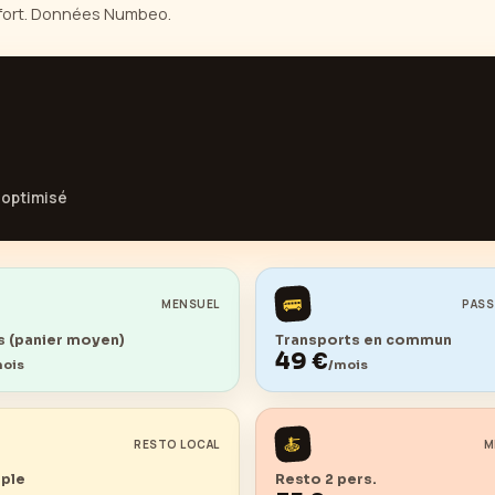
onfort. Données Numbeo.
optimisé
🚌
MENSUEL
PASS
 (panier moyen)
Transports en commun
49
€
mois
/mois
🍝
RESTO LOCAL
M
mple
Resto 2 pers.