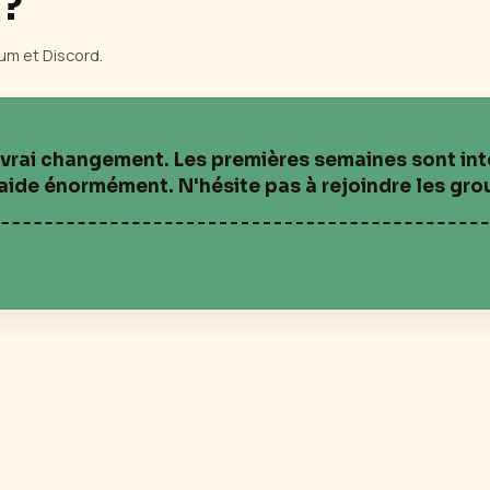
?
um et Discord.
n vrai changement. Les premières semaines sont i
ide énormément. N'hésite pas à rejoindre les grou