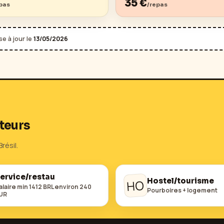
35
€
pas
/repas
e à jour le
13/05/2026
teurs
Brésil
.
ervice/restau
Hostel/tourisme
HO
alaire min 1412 BRL environ 240
Pourboires + logement
UR