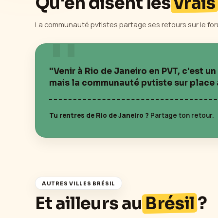
Qu'en disent les
vrais
La communauté pvtistes partage ses retours sur le for
"Venir à
Rio de Janeiro
en PVT, c'est u
mais la communauté pvtiste sur place a
Tu rentres de
Rio de Janeiro
?
Partage ton retour.
AUTRES VILLES
BRÉSIL
Et ailleurs au
Brésil
?