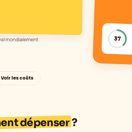
37
naval mondialement
Voir les coûts
ment dépenser
?