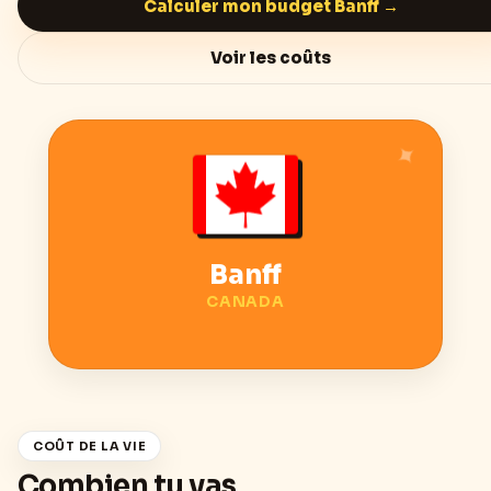
Calculer mon budget
Banff
→
Voir les coûts
Banff
CANADA
COÛT DE LA VIE
Combien tu vas