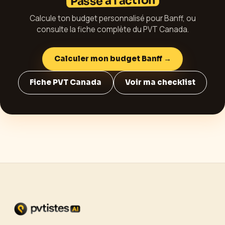
Passe à l'action
Calcule ton budget personnalisé pour
Banff
, ou
consulte la fiche complète du PVT
Canada
.
Calculer mon budget
Banff
→
Fiche PVT
Canada
Voir ma checklist