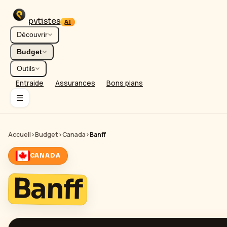
pvtistes
AI
Découvrir
Budget
Outils
Entraide
Assurances
Bons plans
☰
Accueil
›
Budget
›
Canada
›
Banff
CANADA
Banff