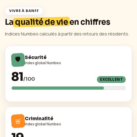
VIVRE À
BANFF
La
qualité de vie
en chiffres
Indices Numbeo calculés à partir des retours des résidents.
🛡️
Sécurité
Index global Numbeo
81
/
100
EXCELLENT
Criminalité
🚨
Index global Numbeo