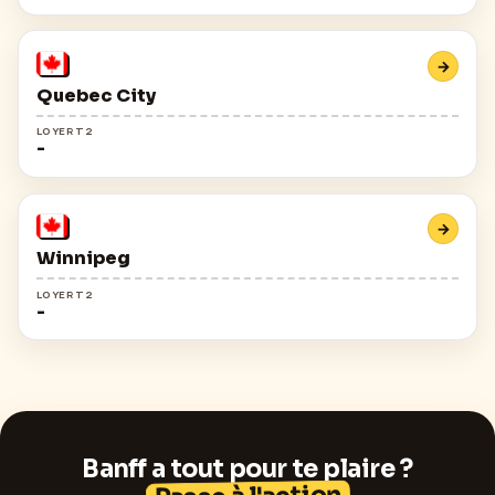
→
Quebec City
LOYER T2
-
→
Winnipeg
LOYER T2
-
Banff
a tout pour te plaire ?