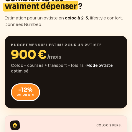
vraiment dépenser
?
Estimation pour un pvtiste en
coloc à 2-3
, lifestyle confort.
Données Numbeo.
BUDGET MENSUEL ESTIMÉ POUR UN PVTISTE
900
€
/mois
Coloc + courses + transport + loisirs ·
Mode pvtiste
optimisé
-12
%
VS PARIS
🏠
COLOC 2 PERS.