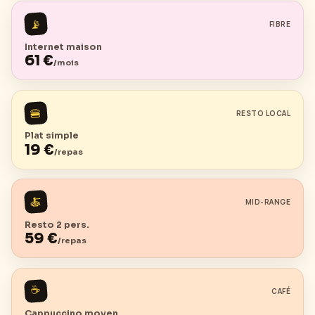
📡
FIBRE
Internet maison
61
€
/mois
🍔
RESTO LOCAL
Plat simple
19
€
/repas
🍝
MID-RANGE
Resto 2 pers.
59
€
/repas
☕
CAFÉ
Cappuccino moyen