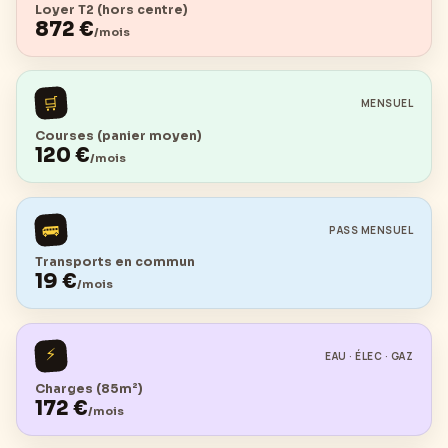
Loyer T2 (hors centre)
872
€
/mois
🛒
MENSUEL
Courses (panier moyen)
120
€
/mois
🚌
PASS MENSUEL
Transports en commun
19
€
/mois
⚡
EAU · ÉLEC · GAZ
Charges (85m²)
172
€
/mois