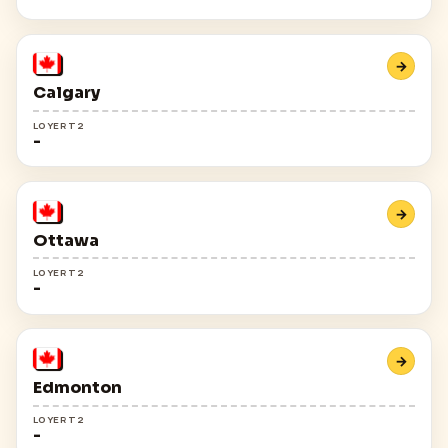
→
Calgary
LOYER T2
-
→
Ottawa
LOYER T2
-
→
Edmonton
LOYER T2
-