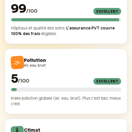
99
/
100
EXCELLENT
Hôpitaux et qualité des soins.
L'assurance PVT couvre
100% des frais
éligibles.
🌫️
Pollution
Air, eau, bruit
5
/
100
EXCELLENT
Index pollution globale (air, eau, bruit). Plus c'est bas, mieux
c'est.
🌡️
Climat