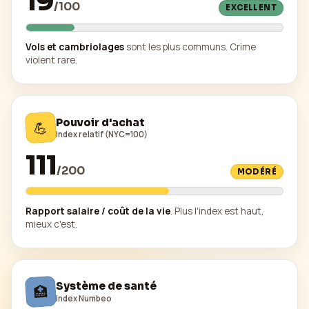
19
/
100
EXCELLENT
Vols et cambriolages
sont les plus communs. Crime
violent rare.
Pouvoir d'achat
💪
Index relatif (NYC=100)
111
/
200
MODÉRÉ
Rapport salaire / coût de la vie
. Plus l'index est haut,
mieux c'est.
Système de santé
🏥
Index Numbeo