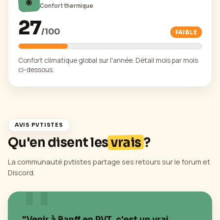
Confort thermique
27
/
100
FAIBLE
Confort climatique global sur l'année. Détail mois par mois
ci-dessous.
AVIS PVTISTES
Qu'en disent les
vrais
?
La communauté pvtistes partage ses retours sur le forum et
Discord.
"Venir à
Banff
en PVT, c'est un vrai