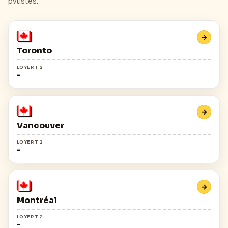
pvtistes.
→
Toronto
LOYER T2
-
→
Vancouver
LOYER T2
-
→
Montréal
LOYER T2
-