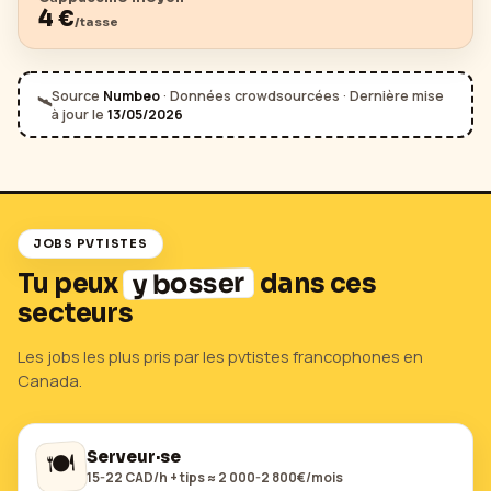
4
€
/tasse
Source
Numbeo
· Données crowdsourcées · Dernière mise
🛰️
à jour le
13/05/2026
JOBS PVTISTES
y bosser
Tu peux
dans ces
secteurs
Les jobs les plus pris par les pvtistes francophones en
Canada
.
🍽️
Serveur·se
15-22 CAD/h + tips ≈ 2 000-2 800€/mois