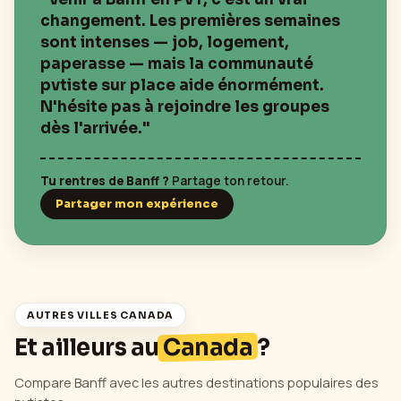
changement. Les premières semaines
sont intenses — job, logement,
paperasse — mais la communauté
pvtiste sur place aide énormément.
N'hésite pas à rejoindre les groupes
dès l'arrivée."
Tu rentres de
Banff
?
Partage ton retour.
Partager mon expérience
AUTRES VILLES
CANADA
Et ailleurs au
Canada
?
Compare
Banff
avec les autres destinations populaires des