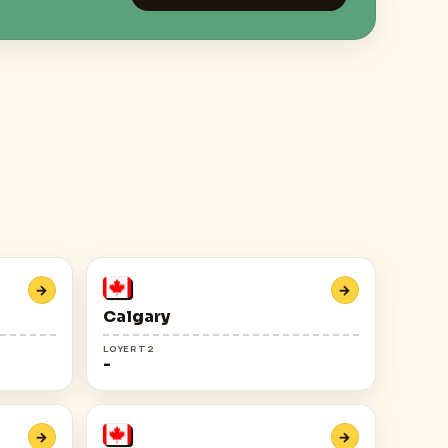
→
→
Calgary
LOYER T2
-
→
→