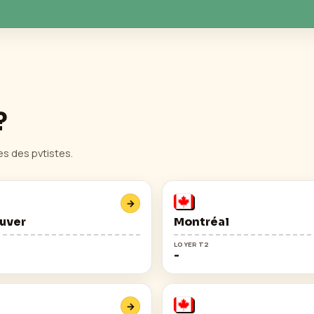
?
es des pvtistes.
→
uver
Montréal
LOYER T2
-
→