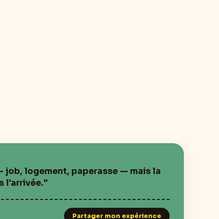
— job, logement, paperasse — mais la
l'arrivée."
Partager mon expérience