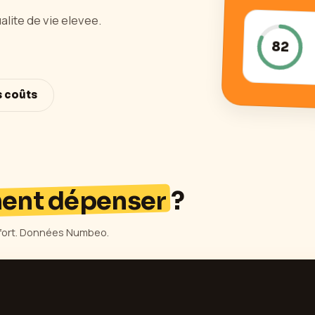
alite de vie elevee.
82
s coûts
ment dépenser
?
onfort. Données Numbeo.