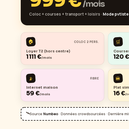
999
€
/mois
Coloc + courses + transport + loisirs ·
Mode pvtiste
🏠
🛒
COLOC 2 PERS.
Loyer T2 (hors centre)
Courses
1 111
€
120
/mois
📡
🍔
FIBRE
Internet maison
Plat si
59
€
16
€
/mois
/
🛰️
Source
Numbeo
· Données crowdsourcées · Dernière mis