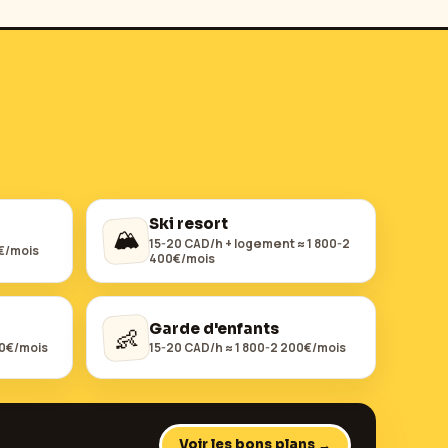
Ski resort
🏔️
15-20 CAD/h + logement ≈ 1 800-2
0€/mois
400€/mois
Garde d'enfants
👶
00€/mois
15-20 CAD/h ≈ 1 800-2 200€/mois
Voir les bons plans →