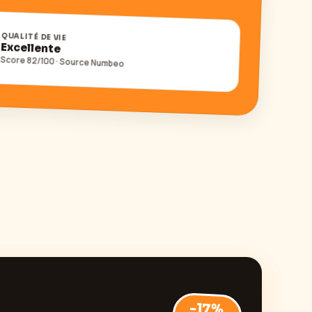
QUALITÉ DE VIE
Excellente
Score
82
/100 · Source Numbeo
-17
%