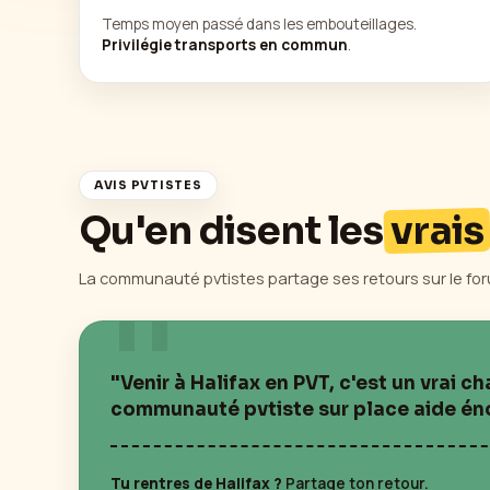
Temps moyen passé dans les embouteillages.
Privilégie transports en commun
.
AVIS PVTISTES
Qu'en disent les
vrais
La communauté pvtistes partage ses retours sur le for
"Venir à
Halifax
en PVT, c'est un vrai 
communauté pvtiste sur place aide énor
Tu rentres de
Halifax
?
Partage ton retour.