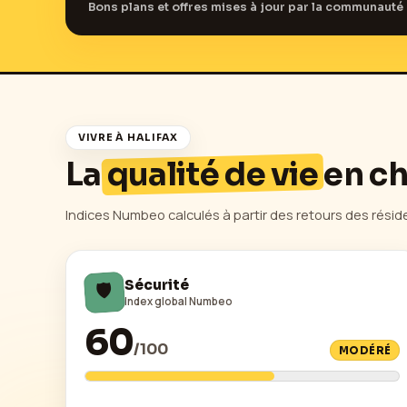
Bons plans et offres mises à jour par la communauté 
VIVRE À
HALIFAX
La
qualité de vie
en ch
Indices Numbeo calculés à partir des retours des résid
🛡️
Sécurité
Index global Numbeo
60
/
100
MODÉRÉ