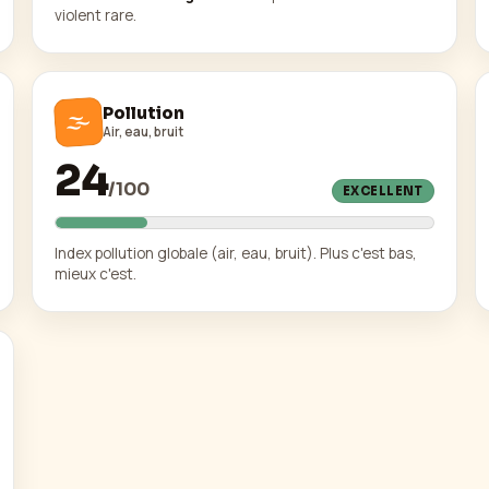
violent rare.
🌫️
Pollution
Air, eau, bruit
24
/
100
EXCELLENT
Index pollution globale (air, eau, bruit). Plus c'est bas,
mieux c'est.