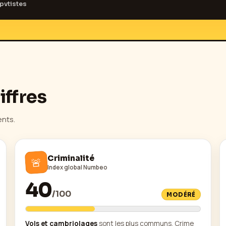
pvtistes
iffres
ents.
Criminalité
🚨
Index global Numbeo
40
/
100
MODÉRÉ
Vols et cambriolages
sont les plus communs. Crime