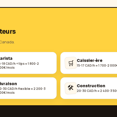
teurs
Canada
.
arista
Caissier·ère
🛒
5-18 CAD/h + tips ≈ 1 800-2
15-17 CAD/h ≈ 1 700-2 00
00€/mois
ivraison
🛠️
Construction
0-30 CAD/h flexible ≈ 2 200-3
20-30 CAD/h ≈ 2 400-3 5
00€/mois