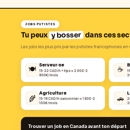
JOBS PVTISTES
y bosser
Tu peux
dans ces sec
Les jobs les plus pris par les pvtistes francophones en
Serveur·se
B
🍽️
☕
15-22 CAD/h + tips ≈ 2 000-2
1
800€/mois
2
Agriculture
L
🌾
🚗
15-18 CAD/h saisonnier ≈ 1 800-2
2
100€/mois
2
Trouver un job en
Canada
avant ton départ