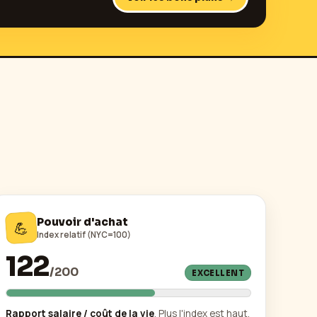
Pouvoir d'achat
💪
Index relatif (NYC=100)
122
/
200
EXCELLENT
Rapport salaire / coût de la vie
. Plus l'index est haut,