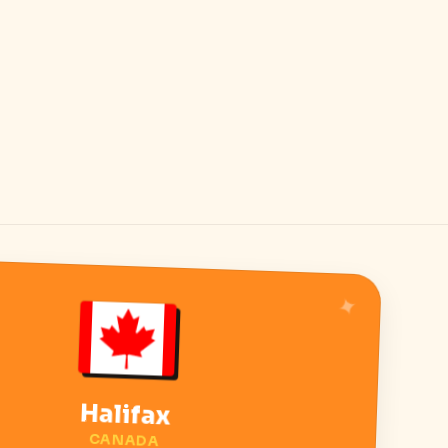
Halifax
CANADA