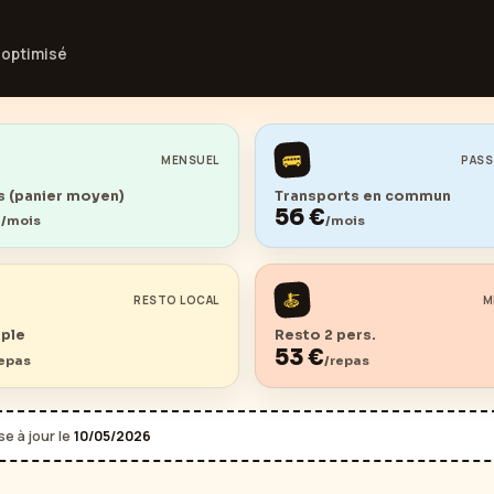
optimisé
🚌
MENSUEL
PASS
 (panier moyen)
Transports en commun
€
56
€
/mois
/mois
🍝
RESTO LOCAL
M
mple
Resto 2 pers.
53
€
repas
/repas
e à jour le
10/05/2026