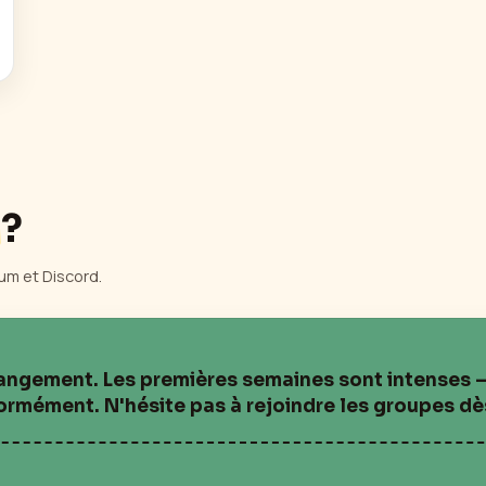
?
um et Discord.
changement. Les premières semaines sont intenses 
mément. N'hésite pas à rejoindre les groupes dès 