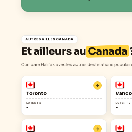
AUTRES VILLES
CANADA
Et ailleurs au
Canada
Compare
Halifax
avec les autres destinations populair
→
Toronto
Vanco
LOYER T2
LOYER T2
-
-
→