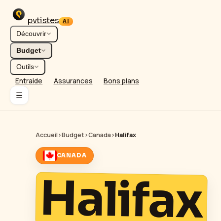
pvtistes
AI
Découvrir
Budget
Outils
Entraide
Assurances
Bons plans
☰
Accueil
›
Budget
›
Canada
›
Halifax
CANADA
Halifax