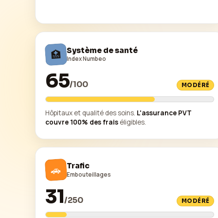
Système de santé
🏥
Index Numbeo
65
/
100
MODÉRÉ
Hôpitaux et qualité des soins.
L'assurance PVT
couvre 100% des frais
éligibles.
Trafic
🚗
Embouteillages
31
/
250
MODÉRÉ