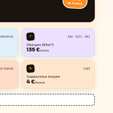
VS PARIS
⚡
 MENSUEL
EAU · ÉLEC · GAZ
Charges (85m²)
135
€
/mois
☕
ID-RANGE
CAFÉ
Cappuccino moyen
4
€
/tasse