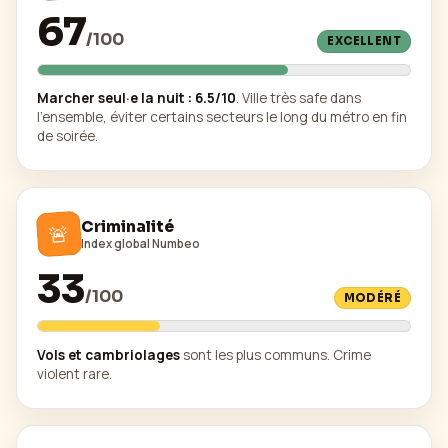
67
/
100
EXCELLENT
Marcher seul·e la nuit :
6.5
/10
.
Ville très safe dans
l'ensemble, éviter certains secteurs le long du métro en fin
de soirée.
Criminalité
🚨
Index global Numbeo
33
/
100
MODÉRÉ
Vols et cambriolages
sont les plus communs. Crime
violent rare.