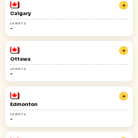
→
Calgary
LOYER T2
-
→
Ottawa
LOYER T2
-
→
Edmonton
LOYER T2
-