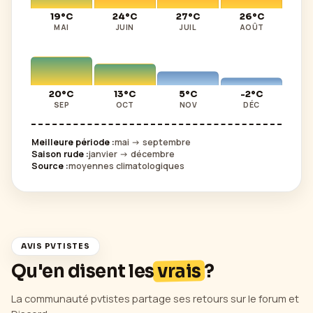
19°C
24°C
27°C
26°C
MAI
JUIN
JUIL
AOÛT
20°C
13°C
5°C
-2°C
SEP
OCT
NOV
DÉC
Meilleure période :
mai -> septembre
Saison rude :
janvier -> décembre
Source :
moyennes climatologiques
AVIS PVTISTES
Qu'en disent les
vrais
?
La communauté pvtistes partage ses retours sur le forum et