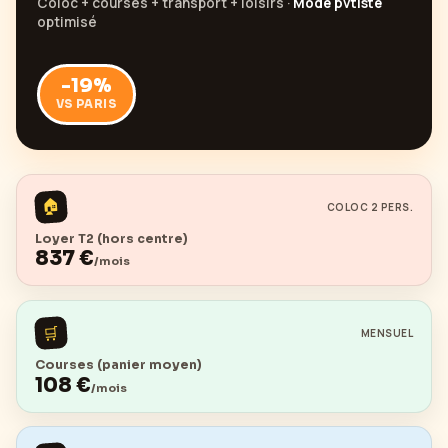
Coloc + courses + transport + loisirs ·
Mode pvtiste
optimisé
-19
%
VS PARIS
🏠
COLOC 2 PERS.
Loyer T2 (hors centre)
837
€
/mois
🛒
MENSUEL
Courses (panier moyen)
108
€
/mois