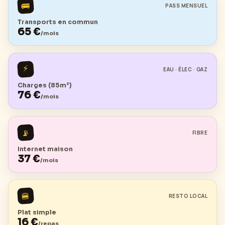
🚌
PASS MENSUEL
Transports en commun
65
€
/mois
⚡
EAU · ÉLEC · GAZ
Charges (85m²)
76
€
/mois
📡
FIBRE
Internet maison
37
€
/mois
🍔
RESTO LOCAL
Plat simple
16
€
/repas