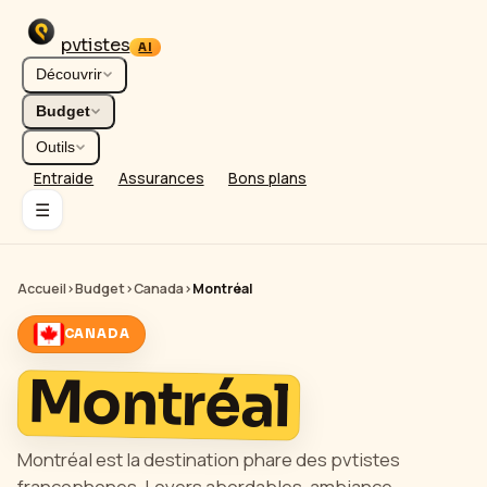
pvtistes
AI
Découvrir
Budget
Outils
Entraide
Assurances
Bons plans
☰
Accueil
›
Budget
›
Canada
›
Montréal
CANADA
Montréal
Montréal est la destination phare des pvtistes
francophones. Loyers abordables, ambiance