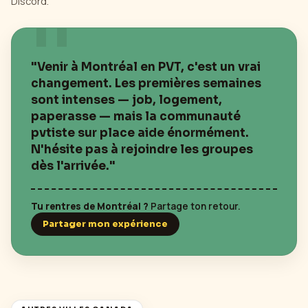
Discord.
"Venir à
Montréal
en PVT, c'est un vrai
changement. Les premières semaines
sont intenses — job, logement,
paperasse — mais la communauté
pvtiste sur place aide énormément.
N'hésite pas à rejoindre les groupes
dès l'arrivée."
Tu rentres de
Montréal
?
Partage ton retour.
Partager mon expérience