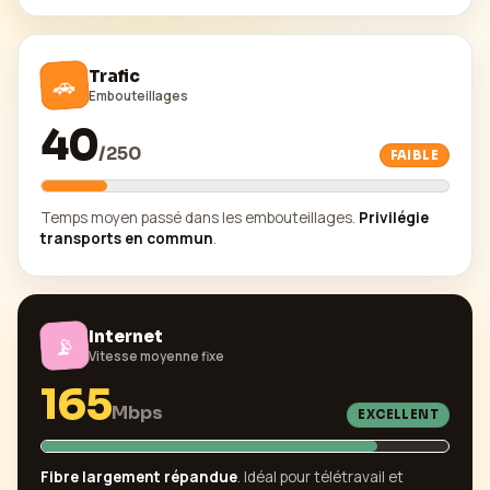
Trafic
🚗
Embouteillages
40
/
250
FAIBLE
Temps moyen passé dans les embouteillages.
Privilégie
transports en commun
.
Internet
📡
Vitesse moyenne fixe
165
Mbps
EXCELLENT
Fibre largement répandue
. Idéal pour télétravail et