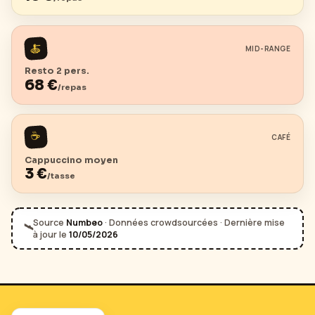
🍝
MID-RANGE
Resto 2 pers.
68
€
/repas
☕
CAFÉ
Cappuccino moyen
3
€
/tasse
Source
Numbeo
· Données crowdsourcées · Dernière mise
🛰️
à jour le
10/05/2026