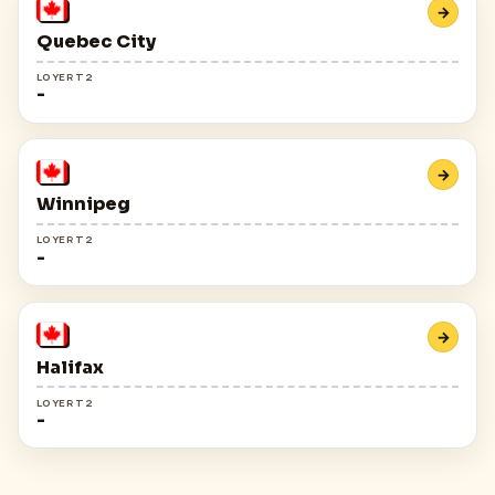
→
Quebec City
LOYER T2
-
→
Winnipeg
LOYER T2
-
→
Halifax
LOYER T2
-