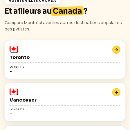
AUTRES VILLES
CANADA
Et ailleurs au
Canada
?
Compare
Montréal
avec les autres destinations populaires
des pvtistes.
→
Toronto
LOYER T2
-
→
Vancouver
LOYER T2
-