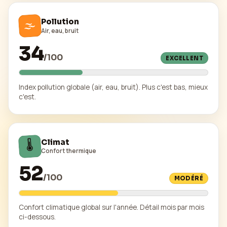
🌫️
Pollution
Air, eau, bruit
34
/
100
EXCELLENT
Index pollution globale (air, eau, bruit). Plus c'est bas, mieux
c'est.
🌡️
Climat
Confort thermique
52
/
100
MODÉRÉ
Confort climatique global sur l'année. Détail mois par mois
ci-dessous.