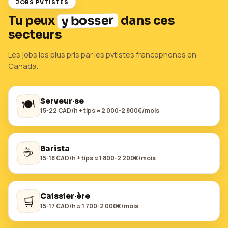
JOBS PVTISTES
y bosser
Tu peux
dans ces
secteurs
Les jobs les plus pris par les pvtistes francophones en
Canada
.
🍽️
Serveur·se
15-22 CAD/h + tips ≈ 2 000-2 800€/mois
☕
Barista
15-18 CAD/h + tips ≈ 1 800-2 200€/mois
Caissier·ère
🛒
15-17 CAD/h ≈ 1 700-2 000€/mois