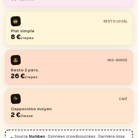
🍔
RESTO LOCAL
Plat simple
8
€
/repas
🍝
MID-RANGE
Resto 2 pers.
26
€
/repas
☕
CAFÉ
Cappuccino moyen
2
€
/tasse
Source
Numbeo
· Données crowdsourcées · Dernière mise