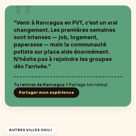
"Venir à
Rancagua
en PVT, c'est un vrai
changement. Les premières semaines
sont intenses — job, logement,
paperasse — mais la communauté
pvtiste sur place aide énormément.
N'hésite pas à rejoindre les groupes
dès l'arrivée."
Tu rentres de
Rancagua
?
Partage ton retour.
Partager mon expérience
AUTRES VILLES
CHILI