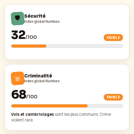
🛡️
Sécurité
Index global Numbeo
32
/
100
FAIBLE
Criminalité
🚨
Index global Numbeo
68
/
100
FAIBLE
Vols et cambriolages
sont les plus communs. Crime
violent rare.