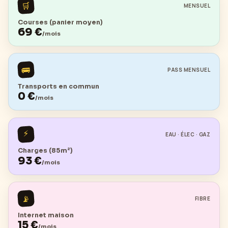
🛒
MENSUEL
Courses (panier moyen)
69
€
/mois
🚌
PASS MENSUEL
Transports en commun
0
€
/mois
⚡
EAU · ÉLEC · GAZ
Charges (85m²)
93
€
/mois
📡
FIBRE
Internet maison
15
€
/mois