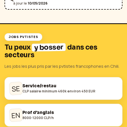
🛰️
à jour le
10/05/2026
JOBS PVTISTES
y bosser
Tu peux
dans ces
secteurs
Les jobs les plus pris par les pvtistes francophones en
Chili
.
Service/restau
SE
CLP salaire minimum 460k environ 450 EUR
Prof d'anglais
EN
8000-12000 CLP/h