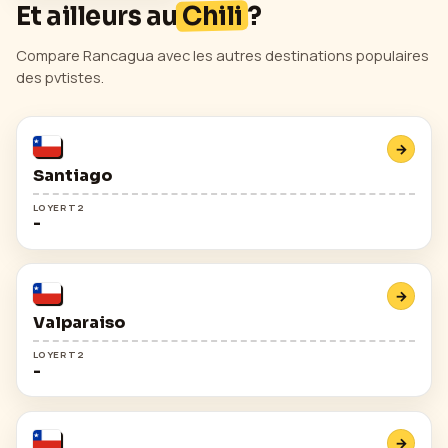
Et ailleurs au
Chili
?
Compare
Rancagua
avec les autres destinations populaires
des pvtistes.
→
Santiago
LOYER T2
-
→
Valparaiso
LOYER T2
-
→