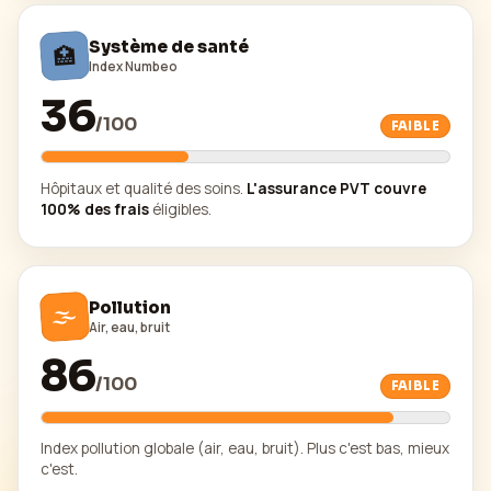
Système de santé
🏥
Index Numbeo
36
/
100
FAIBLE
Hôpitaux et qualité des soins.
L'assurance PVT couvre
100% des frais
éligibles.
🌫️
Pollution
Air, eau, bruit
86
/
100
FAIBLE
Index pollution globale (air, eau, bruit). Plus c'est bas, mieux
c'est.