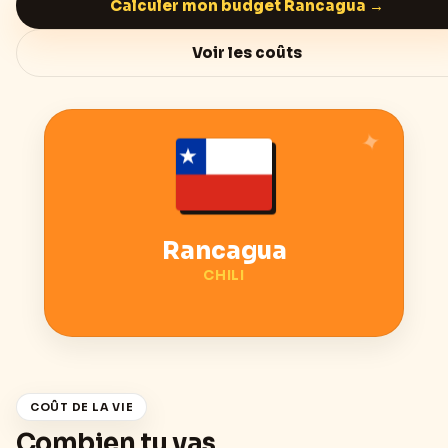
Calculer mon budget
Rancagua
→
Voir les coûts
Rancagua
CHILI
COÛT DE LA VIE
Combien tu vas