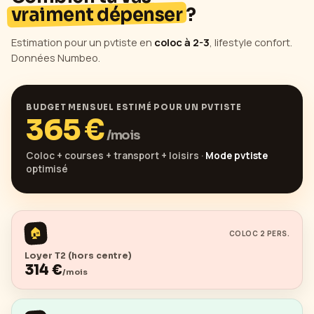
vraiment dépenser
?
Estimation pour un pvtiste en
coloc à 2-3
, lifestyle confort.
Données Numbeo.
BUDGET MENSUEL ESTIMÉ POUR UN PVTISTE
365
€
/mois
Coloc + courses + transport + loisirs ·
Mode pvtiste
optimisé
🏠
COLOC 2 PERS.
Loyer T2 (hors centre)
314
€
/mois