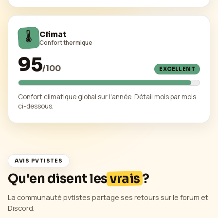
🌡️
Climat
Confort thermique
95
/
100
EXCELLENT
Confort climatique global sur l'année. Détail mois par mois
ci-dessous.
AVIS PVTISTES
Qu'en disent les
vrais
?
La communauté pvtistes partage ses retours sur le forum et
Discord.