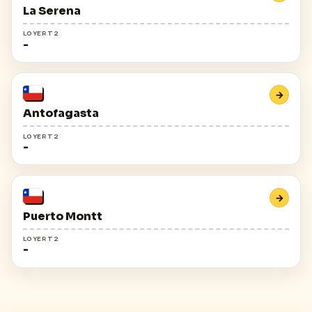
La Serena
LOYER T2
-
→
Antofagasta
LOYER T2
-
→
Puerto Montt
LOYER T2
-