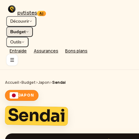
pvtistes
AI
Découvrir
Budget
Outils
Entraide
Assurances
Bons plans
☰
Accueil
›
Budget
›
Japon
›
Sendai
JAPON
Sendai