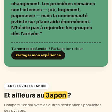
changement. Les premières semaines
sont intenses — job, logement,
paperasse — mais la communauté
pvtiste sur place aide énormément.
N'hésite pas à rejoindre les groupes
dès l'arrivée."
Tu rentres de
Sendai
?
Partage ton retour.
Partager mon expérience
AUTRES VILLES
JAPON
Et ailleurs au
Japon
?
Compare
Sendai
avec les autres destinations populaires
des pvtistes.