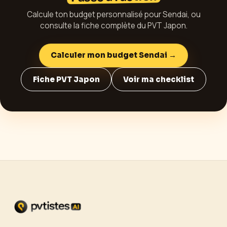
Calcule ton budget personnalisé pour
Sendai
, ou
consulte la fiche complète du PVT
Japon
.
Calculer mon budget
Sendai
→
Fiche PVT
Japon
Voir ma checklist