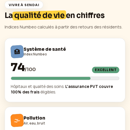
VIVRE À
SENDAI
La
qualité de vie
en chiffres
Indices Numbeo calculés à partir des retours des résidents.
Système de santé
🏥
Index Numbeo
74
/
100
EXCELLENT
Hôpitaux et qualité des soins.
L'assurance PVT couvre
100% des frais
éligibles.
🌫️
Pollution
Air, eau, bruit