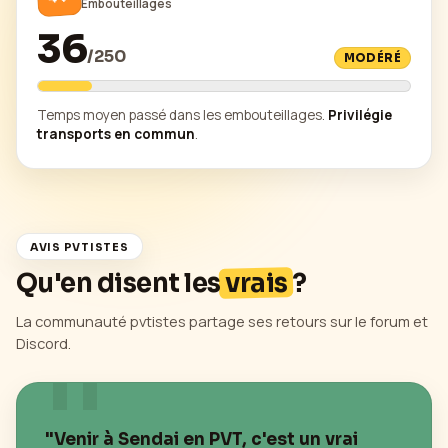
Embouteillages
36
/
250
MODÉRÉ
Temps moyen passé dans les embouteillages.
Privilégie
transports en commun
.
AVIS PVTISTES
Qu'en disent les
vrais
?
La communauté pvtistes partage ses retours sur le forum et
Discord.
"Venir à
Sendai
en PVT, c'est un vrai