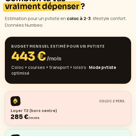
vraiment dépenser
?
Estimation pour un pvtiste en
coloc à 2-3
, lifestyle confort.
Données Numbeo.
BUDGET MENSUEL ESTIMÉ POUR UN PVTISTE
443
€
/mois
Coloc + courses + transport + loisirs ·
Mode pvtiste
optimisé
🏠
COLOC 2 PERS.
Loyer T2 (hors centre)
285
€
/mois