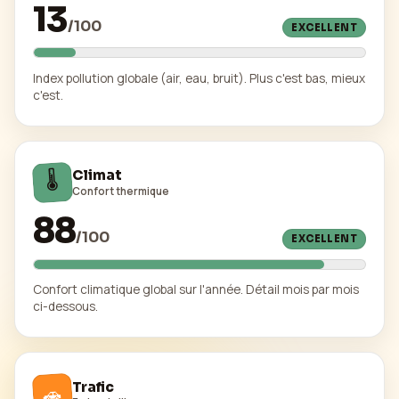
13
/
100
EXCELLENT
Index pollution globale (air, eau, bruit). Plus c'est bas, mieux
c'est.
🌡️
Climat
Confort thermique
88
/
100
EXCELLENT
Confort climatique global sur l'année. Détail mois par mois
ci-dessous.
Trafic
🚗