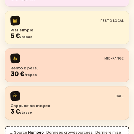
🍔
RESTO LOCAL
Plat simple
5
€
/repas
🍝
MID-RANGE
Resto 2 pers.
30
€
/repas
☕
CAFÉ
Cappuccino moyen
3
€
/tasse
Source
Numbeo
· Données crowdsourcées · Dernière mise