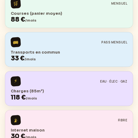
🛒
MENSUEL
Courses (panier moyen)
88
€
/mois
🚌
PASS MENSUEL
Transports en commun
33
€
/mois
⚡
EAU · ÉLEC · GAZ
Charges (85m²)
118
€
/mois
📡
FIBRE
Internet maison
30
€
/mois