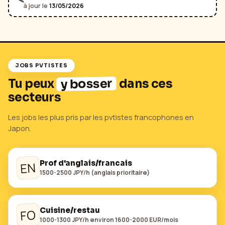
🛰️
à jour le
13/05/2026
JOBS PVTISTES
y bosser
Tu peux
dans ces
secteurs
Les jobs les plus pris par les pvtistes francophones en
Japon
.
Prof d'anglais/francais
EN
1500-2500 JPY/h (anglais prioritaire)
Cuisine/restau
FO
1000-1300 JPY/h environ 1600-2000 EUR/mois