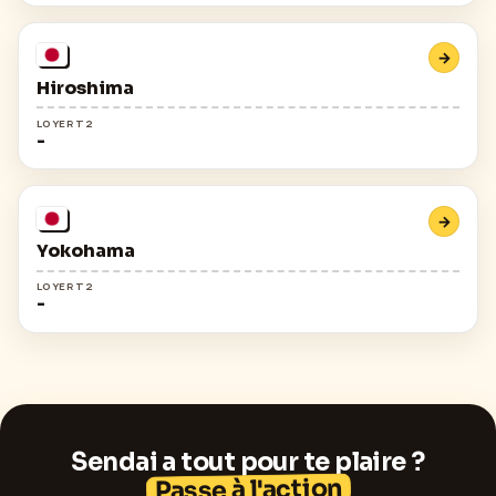
→
Hiroshima
LOYER T2
-
→
Yokohama
LOYER T2
-
Sendai
a tout pour te plaire ?
Passe à l'action