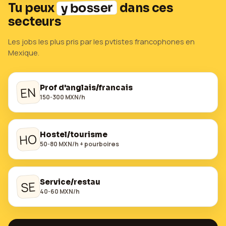
y bosser
Tu peux
dans ces
secteurs
Les jobs les plus pris par les pvtistes francophones en
Mexique
.
Prof d'anglais/francais
EN
150-300 MXN/h
Hostel/tourisme
HO
50-80 MXN/h + pourboires
Service/restau
SE
40-60 MXN/h