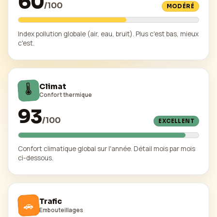
60
/
100
MODÉRÉ
Index pollution globale (air, eau, bruit). Plus c'est bas, mieux
c'est.
🌡️
Climat
Confort thermique
93
/
100
EXCELLENT
Confort climatique global sur l'année. Détail mois par mois
ci-dessous.
Trafic
🚗
Embouteillages