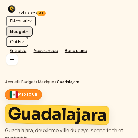
pvtistes
AI
Découvrir
Budget
Outils
Entraide
Assurances
Bons plans
☰
Accueil
›
Budget
›
Mexique
›
Guadalajara
MEXIQUE
Guadalajara
Guadalajara, deuxieme ville du pays, scene tech et
mariachis.