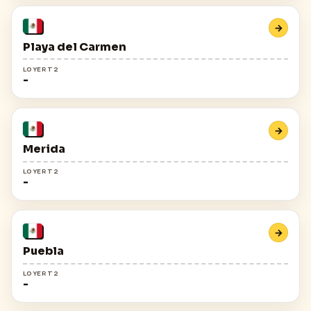
→
Playa del Carmen
LOYER T2
-
→
Merida
LOYER T2
-
→
Puebla
LOYER T2
-