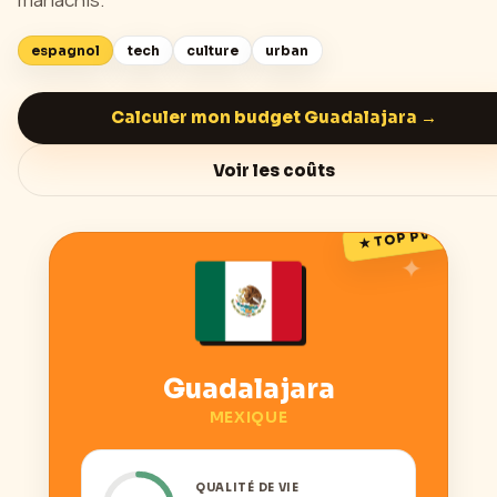
espagnol
tech
culture
urban
Calculer mon budget
Guadalajara
→
Voir les coûts
★ TOP PVT
Guadalajara
MEXIQUE
QUALITÉ DE VIE