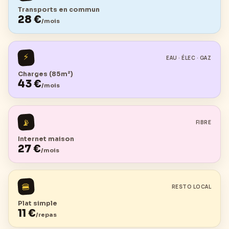
Transports en commun
28
€
/mois
⚡
EAU · ÉLEC · GAZ
Charges (85m²)
43
€
/mois
📡
FIBRE
Internet maison
27
€
/mois
🍔
RESTO LOCAL
Plat simple
11
€
/repas