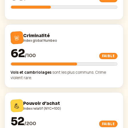
Criminalité
🚨
Index global Numbeo
62
/
100
FAIBLE
Vols et cambriolages
sont les plus communs. Crime
violent rare.
Pouvoir d'achat
💪
Index relatif (NYC=100)
52
/
200
FAIBLE