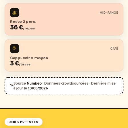
🍝
MID-RANGE
Resto 2 pers.
36
€
/repas
☕
CAFÉ
Cappuccino moyen
3
€
/tasse
Source
Numbeo
· Données crowdsourcées · Dernière mise
🛰️
à jour le
10/05/2026
JOBS PVTISTES