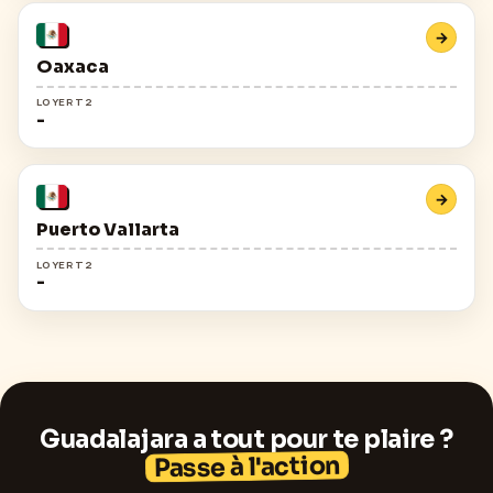
→
Oaxaca
LOYER T2
-
→
Puerto Vallarta
LOYER T2
-
Guadalajara
a tout pour te plaire ?
Passe à l'action