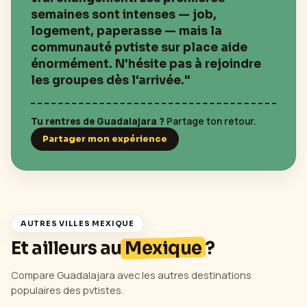
semaines sont intenses — job,
logement, paperasse — mais la
communauté pvtiste sur place aide
énormément. N'hésite pas à rejoindre
les groupes dès l'arrivée."
Tu rentres de
Guadalajara
?
Partage ton retour.
Partager mon expérience
AUTRES VILLES
MEXIQUE
Et ailleurs au
Mexique
?
Compare
Guadalajara
avec les autres destinations
populaires des pvtistes.