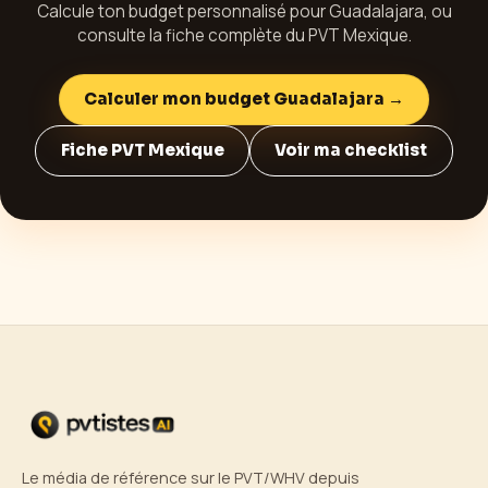
Calcule ton budget personnalisé pour
Guadalajara
, ou
consulte la fiche complète du PVT
Mexique
.
Calculer mon budget
Guadalajara
→
Fiche PVT
Mexique
Voir ma checklist
Le média de référence sur le PVT/WHV depuis