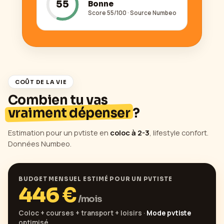
55
Bonne
Score
55
/100 · Source Numbeo
COÛT DE LA VIE
Combien tu vas
vraiment dépenser
?
Estimation pour un pvtiste en
coloc à 2-3
, lifestyle confort.
Données Numbeo.
BUDGET MENSUEL ESTIMÉ POUR UN PVTISTE
446
€
/mois
Coloc + courses + transport + loisirs ·
Mode pvtiste
optimisé