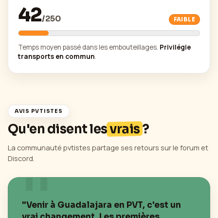
42
/
250
FAIBLE
Temps moyen passé dans les embouteillages.
Privilégie
transports en commun
.
AVIS PVTISTES
Qu'en disent les
vrais
?
La communauté pvtistes partage ses retours sur le forum et
Discord.
"Venir à
Guadalajara
en PVT, c'est un
vrai changement. Les premières