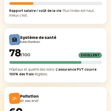
Rapport salaire / coût de la vie
. Plus l'index est haut,
mieux c'est.
Système de santé
🏥
Index Numbeo
78
/
100
EXCELLENT
Hôpitaux et qualité des soins.
L'assurance PVT couvre
100% des frais
éligibles.
🌫️
Pollution
Air, eau, bruit