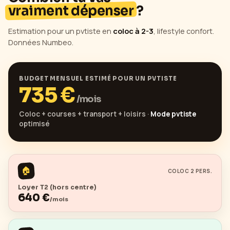
vraiment dépenser
?
Estimation pour un pvtiste en
coloc à 2-3
, lifestyle confort.
Données Numbeo.
BUDGET MENSUEL ESTIMÉ POUR UN PVTISTE
735
€
/mois
Coloc + courses + transport + loisirs ·
Mode pvtiste
optimisé
🏠
COLOC 2 PERS.
Loyer T2 (hors centre)
640
€
/mois