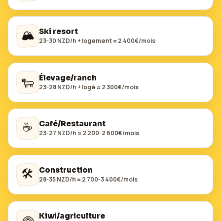
🏔️
Ski resort
23-30 NZD/h + logement ≈ 2 400€/mois
Élevage/ranch
🐑
23-28 NZD/h + logé ≈ 2 300€/mois
☕
Café/Restaurant
23-27 NZD/h ≈ 2 200-2 600€/mois
🛠️
Construction
28-35 NZD/h ≈ 2 700-3 400€/mois
Kiwi/agriculture
🥝