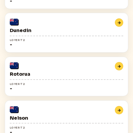
-
→
Dunedin
LOYER T2
-
→
Rotorua
LOYER T2
-
→
Nelson
LOYER T2
-