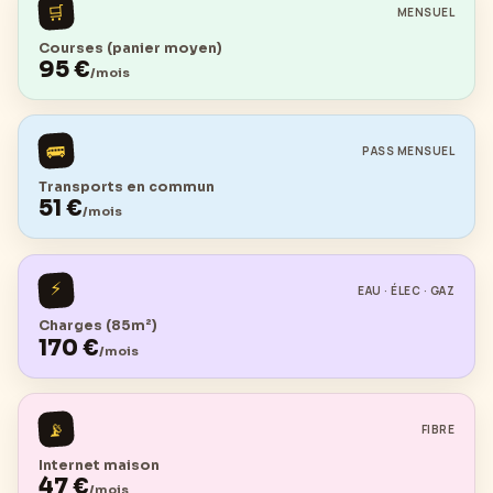
🛒
MENSUEL
Courses (panier moyen)
95
€
/mois
🚌
PASS MENSUEL
Transports en commun
51
€
/mois
⚡
EAU · ÉLEC · GAZ
Charges (85m²)
170
€
/mois
📡
FIBRE
Internet maison
47
€
/mois