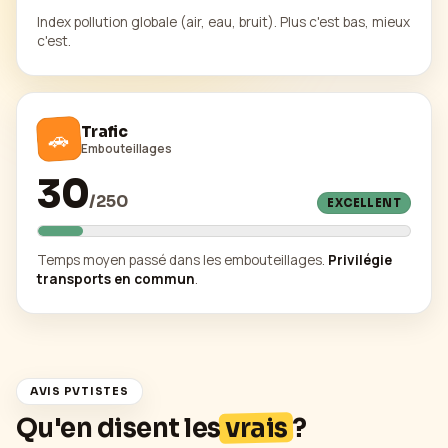
Index pollution globale (air, eau, bruit). Plus c'est bas, mieux
c'est.
Trafic
🚗
Embouteillages
30
/
250
EXCELLENT
Temps moyen passé dans les embouteillages.
Privilégie
transports en commun
.
AVIS PVTISTES
Qu'en disent les
vrais
?