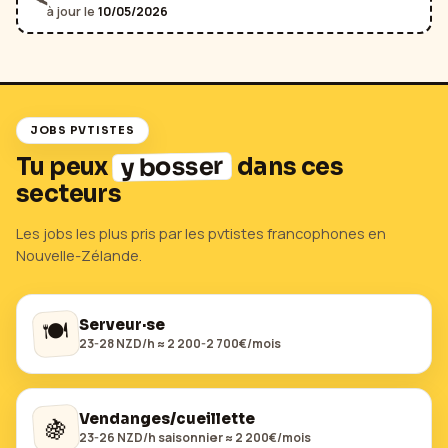
🛰️
à jour le
10/05/2026
JOBS PVTISTES
y bosser
Tu peux
dans ces
secteurs
Les jobs les plus pris par les pvtistes francophones en
Nouvelle-Zélande
.
🍽️
Serveur·se
23-28 NZD/h ≈ 2 200-2 700€/mois
Vendanges/cueillette
🍇
23-26 NZD/h saisonnier ≈ 2 200€/mois