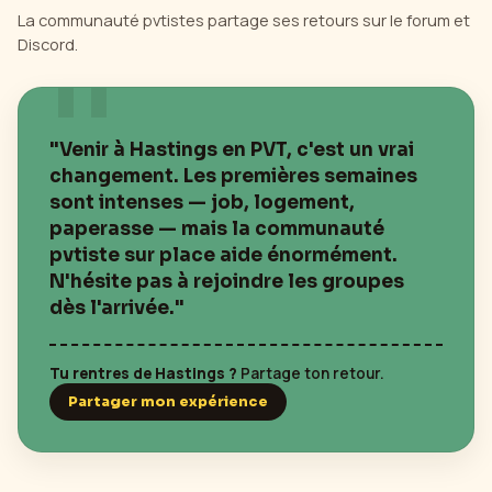
La communauté pvtistes partage ses retours sur le forum et
Discord.
"Venir à
Hastings
en PVT, c'est un vrai
changement. Les premières semaines
sont intenses — job, logement,
paperasse — mais la communauté
pvtiste sur place aide énormément.
N'hésite pas à rejoindre les groupes
dès l'arrivée."
Tu rentres de
Hastings
?
Partage ton retour.
Partager mon expérience