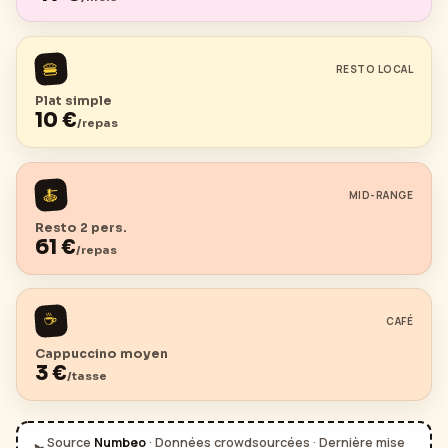
🍔
RESTO LOCAL
Plat simple
10
€
/repas
🍝
MID-RANGE
Resto 2 pers.
61
€
/repas
☕
CAFÉ
Cappuccino moyen
3
€
/tasse
Source
Numbeo
· Données crowdsourcées · Dernière mise