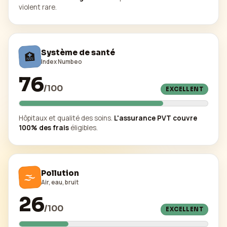
violent rare.
Système de santé
🏥
Index Numbeo
76
/
100
EXCELLENT
Hôpitaux et qualité des soins.
L'assurance PVT couvre
100% des frais
éligibles.
🌫️
Pollution
Air, eau, bruit
26
/
100
EXCELLENT