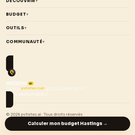
DÉCOUVRIR
▾
BUDGET
▾
OUTILS
▾
COMMUNAUTÉ
▾
pvtistes
AI
Made by
pvtistes.net
· 20 ans d'expertise PVT
Voir le media original
→
© 2026 pvtistes.ai · Tous droits réservés
L'Entraide
Mentions légales
Confidentialité
Contact
Calculer mon budget
Hastings
→