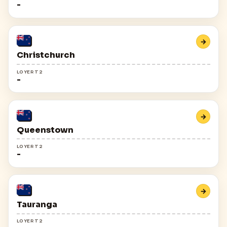
-
→
Christchurch
LOYER T2
-
→
Queenstown
LOYER T2
-
→
Tauranga
LOYER T2