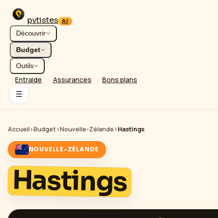
pvtistes
AI
Découvrir
Budget
Outils
Entraide
Assurances
Bons plans
☰
Accueil
›
Budget
›
Nouvelle-Zélande
›
Hastings
NOUVELLE-ZÉLANDE
Hastings