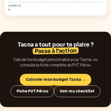
LOYER T2
-
Tacna
a tout pour te plaire ?
Passe à l'action
Calcule ton budget personnalisé pour
Tacna
, ou
consulte la fiche complète du PVT
Pérou
.
Calculer mon budget
Tacna
→
Fiche PVT
Pérou
Voir ma checklist