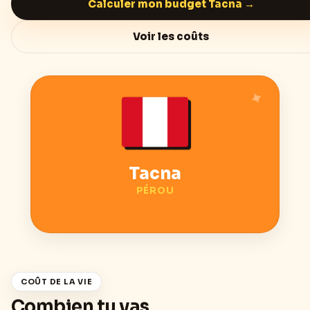
Calculer mon budget
Tacna
→
Voir les coûts
Tacna
PÉROU
COÛT DE LA VIE
Combien tu vas