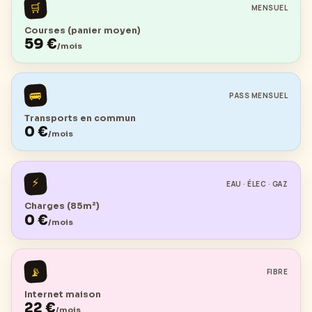
🛒
MENSUEL
Courses (panier moyen)
59
€
/mois
🚌
PASS MENSUEL
Transports en commun
0
€
/mois
⚡
EAU · ÉLEC · GAZ
Charges (85m²)
0
€
/mois
📡
FIBRE
Internet maison
22
€
/mois