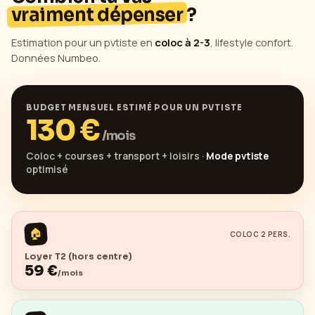
vraiment dépenser
?
Estimation pour un pvtiste en
coloc à 2-3
, lifestyle confort.
Données Numbeo.
BUDGET MENSUEL ESTIMÉ POUR UN PVTISTE
130
€
/mois
Coloc + courses + transport + loisirs ·
Mode pvtiste
optimisé
🏠
COLOC 2 PERS.
Loyer T2 (hors centre)
59
€
/mois