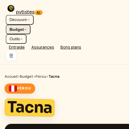
pvtistes
AI
Découvrir
Budget
Outils
Entraide
Assurances
Bons plans
☰
Accueil
›
Budget
›
Pérou
›
Tacna
PÉROU
Tacna