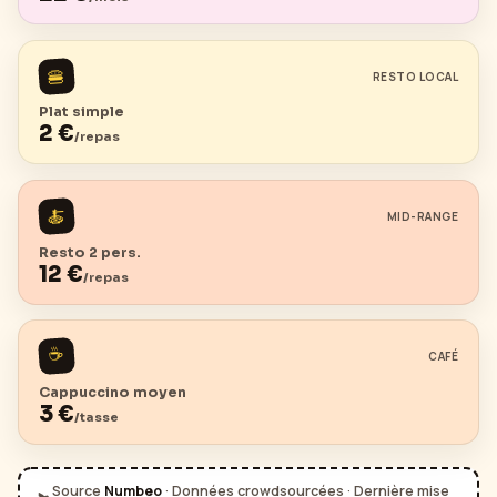
🍔
RESTO LOCAL
Plat simple
2
€
/repas
🍝
MID-RANGE
Resto 2 pers.
12
€
/repas
☕
CAFÉ
Cappuccino moyen
3
€
/tasse
Source
Numbeo
· Données crowdsourcées · Dernière mise