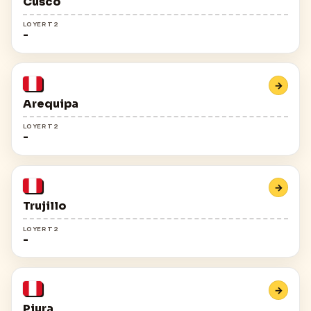
Cusco
LOYER T2
-
→
Arequipa
LOYER T2
-
→
Trujillo
LOYER T2
-
→
Piura